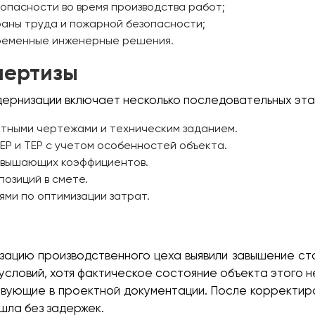
опасности во время производства работ;
раны труда и пожарной безопасности;
временные инженерные решения.
пертизы
дернизации включает несколько последовательных эта
тными чертежами и техническим заданием.
Р и ТЕР с учетом особенностей объекта.
овышающих коэффициентов.
озиций в смете.
ями по оптимизации затрат.
изацию производственного цеха выявили завышение ст
словий, хотя фактическое состояние объекта этого н
вующие в проектной документации. После корректиро
ошла без задержек.