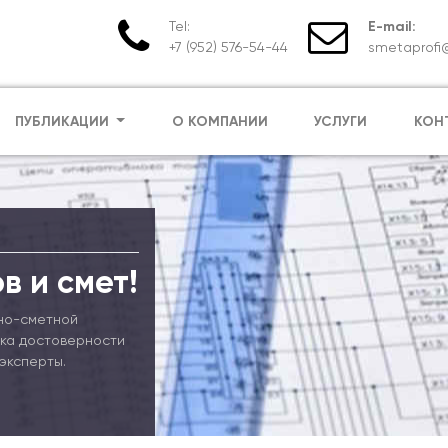
Tel:
E-mail:
+7 (952) 576-54-44
smetaprofi@
ПУБЛИКАЦИИ
О КОМПАНИИ
УСЛУГИ
КОН
в и смет!
но-сметной
рка достоверности
эксперты.